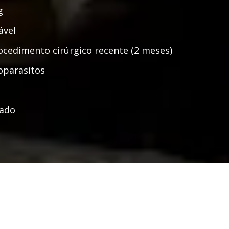
g
ável
ocedimento cirúrgico recente (2 meses)
toparasitos
gado