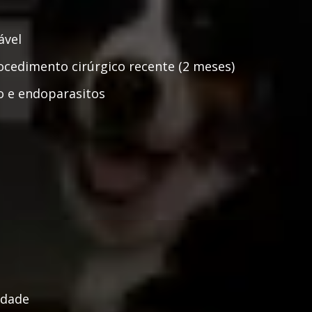
g
ável
ocedimento cirúrgico recente (2 meses)
to e endoparasitos
idade